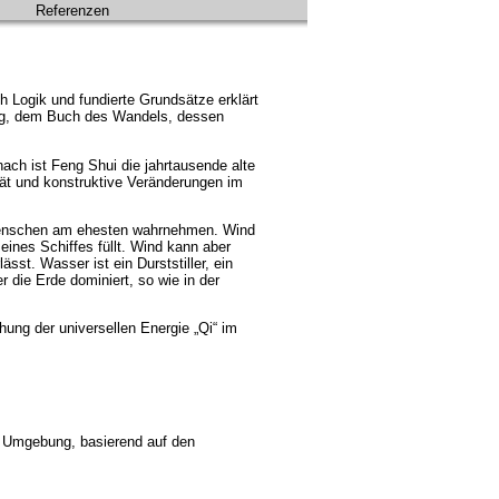
Referenzen
h Logik und fundierte Grundsätze erklärt
ng, dem Buch des Wandels, dessen
ch ist Feng Shui die jahrtausende alte
tät und konstruktive Veränderungen im
 Menschen am ehesten wahrnehmen. Wind
ines Schiffes füllt. Wind kann aber
sst. Wasser ist ein Durststiller, ein
ie Erde dominiert, so wie in der
ung der universellen Energie „Qi“ im
n Umgebung, basierend auf den