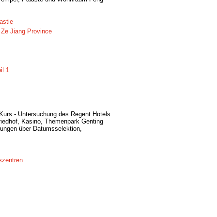
astie
 Ze Jiang Province
il 1
-Kurs - Untersuchung des Regent Hotels
riedhof, Kasino, Themenpark Genting
sungen über Datumsselektion,
szentren