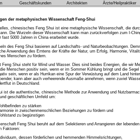
en
Geschäftskunden
Architekten
Ärzte/Heilpraktiker
gen der metaphysischen Wissenschaft Feng-Shui
nelles, chinesisches Feng Shui ist eine metaphysische Wissenschaft, die durc
ann. Die Wurzeln dieser Wissenschaft kann man zurückverfolgen zum I-Chi
r fast 5000 Jahren in China erarbeitet wurde.
eln des Feng Shui basieren auf Landschafts- und Naturbeobachtungen. Demna
che Anwendung des Erntens der Kräfte der Natur, um Erfolg, Harmonie, Vitali
nes Menschen zu fördern.
 Feng Shui steht für Wind und Wasser. Dies sind beides Energien, die wir
 die Menschen positiv sein, wenn er im Sommer Kühlung bringt und die Segel e
ativ sein, wenn er als Hurrikan eine Spur der Verwüstung auf dem Land hinterlä
ender, kann aber auch verheerende Ausmaße annehmen, wenn zuviel Wasser d
ertflut in Deutschland.
i ist die authentische, chinesische Methode zur Anwendung und Nutzbarmach
 und geschäftlichen Umfeld um:
ohlbefinden zu stärken
armonie in zwischenmenschlichen Beziehungen zu fördern und
ohlstand zu begünstigen
enschaft Feng Shui beruht auf dem Selektieren und Arrangieren der lebende
n Faktoren:
ndividuum, dessen förderlichen und hemmenden Himmelsrichtungen,