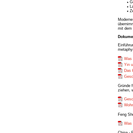
G
L
Z
Moderne 
übernimm
mit dem 
Dokumen
Einführu
metaphy
Was 
Yin 
Das 
Gesc
Gründe f
ziehen, 
Gesc
Wohn
Feng Shu
Was 
China - 