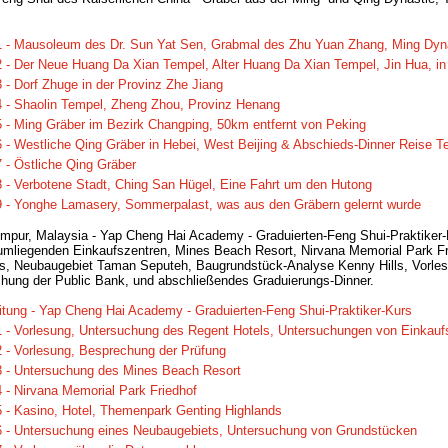
1 - Mausoleum des Dr. Sun Yat Sen, Grabmal des Zhu Yuan Zhang, Ming Dyn
2 - Der Neue Huang Da Xian Tempel, Alter Huang Da Xian Tempel, Jin Hua, in
 - Dorf Zhuge in der Provinz Zhe Jiang
4 - Shaolin Tempel, Zheng Zhou, Provinz Henang
5 - Ming Gräber im Bezirk Changping, 50km entfernt von Peking
 - Westliche Qing Gräber in Hebei, West Beijing & Abschieds-Dinner Reise Te
 - Östliche Qing Gräber
8 - Verbotene Stadt, Ching San Hügel, Eine Fahrt um den Hutong
9 - Yonghe Lamasery, Sommerpalast, was aus den Gräbern gelernt wurde
mpur, Malaysia - Yap Cheng Hai Academy - Graduierten-Feng Shui-Praktiker
umliegenden Einkaufszentren, Mines Beach Resort, Nirvana Memorial Park F
s, Neubaugebiet Taman Seputeh, Baugrundstück-Analyse Kenny Hills, Vorle
hung der Public Bank, und abschließendes Graduierungs-Dinner.
eitung - Yap Cheng Hai Academy - Graduierten-Feng Shui-Praktiker-Kurs
1 - Vorlesung, Untersuchung des Regent Hotels, Untersuchungen von Einkauf
2 - Vorlesung, Besprechung der Prüfung
3 - Untersuchung des Mines Beach Resort
 - Nirvana Memorial Park Friedhof
5 - Kasino, Hotel, Themenpark Genting Highlands
6 - Untersuchung eines Neubaugebiets, Untersuchung von Grundstücken