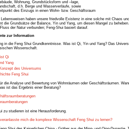
ebäude, Wohnung, Grundstücksform und –lage,
andschaft, d.h. Berge und Wasserverläufe, sowie
eitpunkt des Einzugs in einen Wohn- bzw. Geschäftsraum
Lebensweisen haben unsere friedvolle Existenz in eine solche mit Chaos un
t die Grundsätze der Balance, Yin und Yang, um diesen Mangel zu beheben
Fluss der Natur verbunden; Feng-Shui basiert darauf.
te zur Information
ng in die Feng Shui Grundkenntnisse. Was ist Qi, Yin und Yang? Das Univer
sischen Wissenschaft.
ist Qi
und Yang
Konzept des Universums
hichte Feng Shui
ür die Analyse und Bewertung von Wohnräumen oder Geschäftsräumen. Wann
was ist das Ergebnis einer Beratung?
häftsraumberatungen
raumberatungen
i zu studieren ist eine Herausforderung.
veranlasste mich die komplexe Wissenschaft Feng Shui zu lernen?
Feng Shui des Kaiserlichen China - Gräber aus der Ming- und Qing-Dynastie