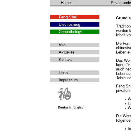
Home
Privatkund
Feng Shui
Grundla
Electrosmog
Traditio
werden k
Geopathology
Inhalt vo
Die Form
Vita
chinesis
Leben ei
Aktuelles
Kontakt
Das Wort
kann für
auch neg
Links
Lebenssp
Jahrhund
Impressum
Feng Shu
privaten
W
H
W
Deutsch
|
Englisch
Die Wiss
folgende
I