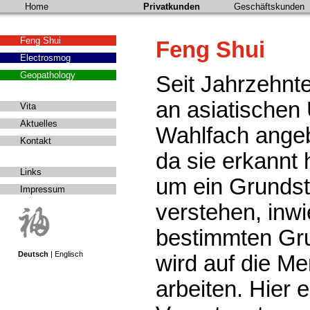
Home
Privatkunden
Geschäftskunden
Feng Shui
Feng Shui
Electrosmog
Geopathology
Seit Jahrzehnte
an asiatischen 
Vita
Aktuelles
Wahlfach angeb
Kontakt
da sie erkannt 
Links
um ein Grundst
Impressum
verstehen, inw
bestimmten Gr
Deutsch
|
Englisch
wird auf die Me
arbeiten. Hier 