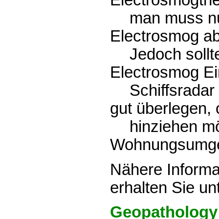
Electrosmogthe
man muss nu
Electrosmog ab
Jedoch soll
Electrosmog Ein
Schiffsradar
gut überlegen,
hinziehen m
Wohnungsumgeb
Nähere Inform
erhalten Sie un
Geopathology